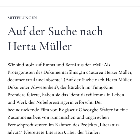
MITTEILUNGEN
Auf der Suche nach
Herta Müller
Wir sind stolz auf Emma und Berni aus der 12MI: Als
Protagonisten des Dokumentarfilms „În căutarea Hertei Müller,
documentarul unei absențe“ (Auf der Suche nach Herta Müller,
Doku einer Abwesenheit), der kürzlich im Timiș-Kino
Premiere feierte, haben sie das Identitiätsdilemma in Leben
und Werk der Nobelpreisträgerin erforscht. Der
beeindruckende Film von Regisseur Gheorghe Șfaițer ist eine
Zusammenarbeit von rumänischen und ungarischen
Fernsehproduzenten im Rahmen des Projekts „Literatura
salvată“ (Gerettete Literatur). Hier der Trailer: