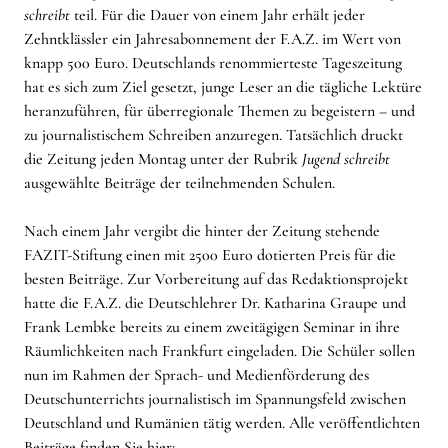
schreibt
teil. Für die Dauer von einem Jahr erhält jeder
Zehntklässler ein Jahresabonnement der F.A.Z. im Wert von
knapp 500 Euro. Deutschlands renommierteste Tageszeitung
hat es sich zum Ziel gesetzt, junge Leser an die tägliche Lektüre
heranzuführen, für überregionale Themen zu begeistern – und
zu journalistischem Schreiben anzuregen. Tatsächlich druckt
die Zeitung jeden Montag unter der Rubrik
Jugend schreibt
ausgewählte Beiträge der teilnehmenden Schulen.
Nach einem Jahr vergibt die hinter der Zeitung stehende
FAZIT-Stiftung einen mit 2500 Euro dotierten Preis für die
besten Beiträge. Zur Vorbereitung auf das Redaktionsprojekt
hatte die F.A.Z. die Deutschlehrer Dr. Katharina Graupe und
Frank Lembke bereits zu einem zweitägigen Seminar in ihre
Räumlichkeiten nach Frankfurt eingeladen. Die Schüler sollen
nun im Rahmen der Sprach- und Medienförderung des
Deutschunterrichts journalistisch im Spannungsfeld zwischen
Deutschland und Rumänien tätig werden. Alle veröffentlichten
Beiträge finden Sie hier: