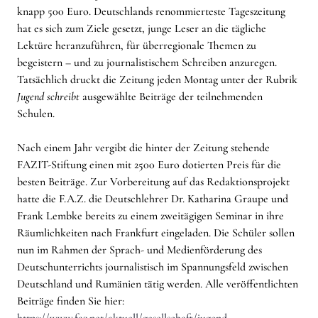
knapp 500 Euro. Deutschlands renommierteste Tageszeitung
hat es sich zum Ziele gesetzt, junge Leser an die tägliche
Lektüre heranzuführen, für überregionale Themen zu
begeistern – und zu journalistischem Schreiben anzuregen.
Tatsächlich druckt die Zeitung jeden Montag unter der Rubrik
Jugend schreibt
ausgewählte Beiträge der teilnehmenden
Schulen.
Nach einem Jahr vergibt die hinter der Zeitung stehende
FAZIT-Stiftung einen mit 2500 Euro dotierten Preis für die
besten Beiträge. Zur Vorbereitung auf das Redaktionsprojekt
hatte die F.A.Z. die Deutschlehrer Dr. Katharina Graupe und
Frank Lembke bereits zu einem zweitägigen Seminar in ihre
Räumlichkeiten nach Frankfurt eingeladen. Die Schüler sollen
nun im Rahmen der Sprach- und Medienförderung des
Deutschunterrichts journalistisch im Spannungsfeld zwischen
Deutschland und Rumänien tätig werden. Alle veröffentlichten
Beiträge finden Sie hier:
https://www.faz.net/aktuell/gesellschaft/jugend-