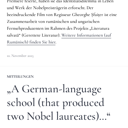
Premiere feierte, haben sie das Identitiätsdilemma in Leben
und Werk der Nobelpreisträgerin erforscht. Der
beeindruckende Film von Regisseur Gheorghe Șfaițer ist eine
Zusammenarbeit von rumänischen und ungarischen
Fernsehproduzenten im Rahmen des Projekts „Literatura
salvată“ (Gerettete Literatur).
Weitere Informationen (auf
Rumänisch) finden Sie hier
.
10. November 2023
MITTEILUNGEN
„A German-language
school (that produced
two Nobel laureates)…“