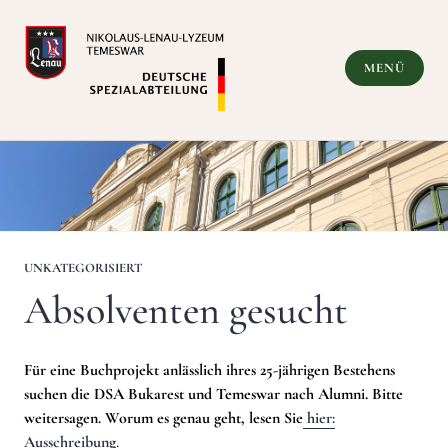
Zum
Inhalt
springen
MENÜ
Deutsche Spezialabteilung
UNKATEGORISIERT
Absolventen gesucht
Für eine Buchprojekt anlässlich ihres 25-jährigen Bestehens
suchen die DSA Bukarest und Temeswar nach Alumni. Bitte
weitersagen. Worum es genau geht, lesen Sie
hier:
Ausschreibung
.