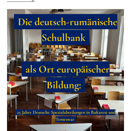
Die deutsch-rumänische
Schulbank
als Ort europäischer
Bildung:
25 Jahre Deutsche Spezialabteilungen in Bukarest und
Temeswar