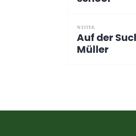
WEITER
Auf der Suc
Nächster
Beitrag:
Müller