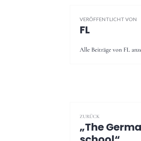
VERÖFFENTLICHT VON
FL
Alle Beiträge von FL anz
Beitragsnavig
ZURÜCK
„The Germa
Vorheriger
Beitrag:
school“