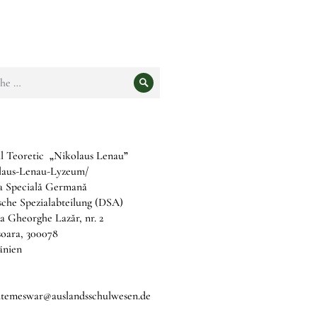
e
Suche
l Teoretic
„
Nikolaus Lenau
”
laus-Lenau-Lyzeum/
ia Specială Germană
che Spezialabteilung (DSA)
a Gheorghe Lazăr, nr. 2
șoara, 300078
nien
b.temeswar@auslandsschulwesen.de