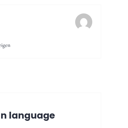
eigen
ation
n language