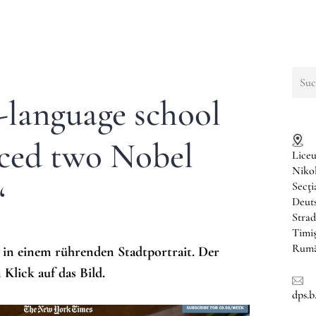
Such
nach:
language school
uced two Nobel
Liceu
Niko
“
Secţ
Deuts
Strad
Timi
Rumä
in einem rührenden Stadtportrait. Der
 Klick auf das Bild.
dps.