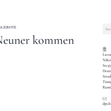
Such
NGEBOTE
nach:
 Neuner kommen
Liceu
Niko
Secţ
Deuts
Strad
Timi
Rumä
dps.