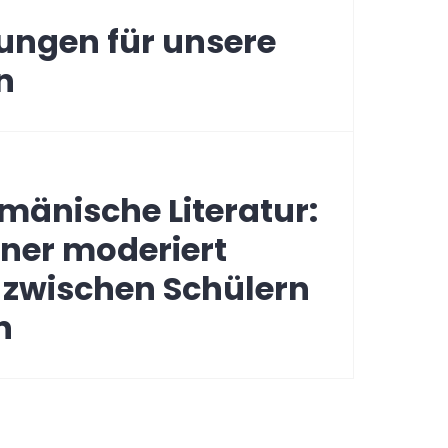
ungen für unsere
n
änische Literatur:
ner moderiert
zwischen Schülern
n