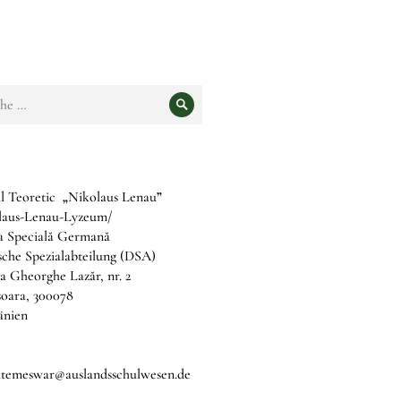
e
Suche
l Teoretic
„
Nikolaus Lenau
”
laus-Lenau-Lyzeum/
ia Specială Germană
che Spezialabteilung (DSA)
a Gheorghe Lazăr, nr. 2
șoara, 300078
nien
b.temeswar@auslandsschulwesen.de