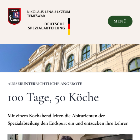
Zum
Inhalt
springen
MENÜ
Deutsche Spezialabteilung
AUSSERUNTERRICHTLICHE ANGEBOTE
100 Tage, 50 Köche
Mit einem Kochabend leiten die Abiturienten der
Spezialabteilung den Endspurt ein und entzücken ihre Lehrer