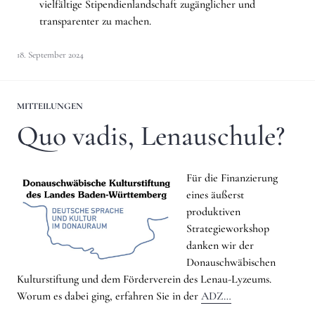
vielfältige Stipendienlandschaft zugänglicher und
transparenter zu machen.
18. September 2024
MITTEILUNGEN
Quo vadis, Lenauschule?
Für die Finanzierung
eines äußerst
produktiven
Strategieworkshop
danken wir der
Donauschwäbischen
Kulturstiftung und dem Förderverein des Lenau-Lyzeums.
Worum es dabei ging, erfahren Sie in der
ADZ…