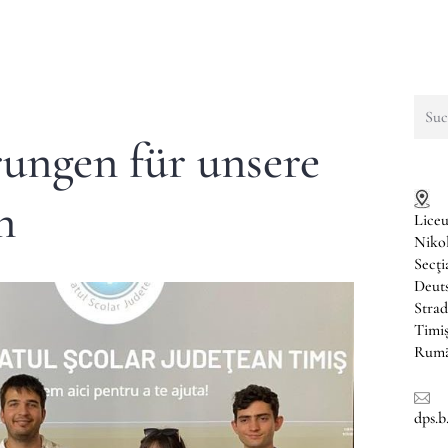
Such
nach:
ungen für unsere
n
Liceu
Niko
Secţ
Deuts
Strad
Timi
Rumä
dps.