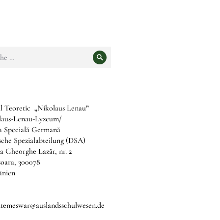
e
Suche
l Teoretic
„
Nikolaus Lenau
”
laus-Lenau-Lyzeum/
ia Specială Germană
che Spezialabteilung (DSA)
a Gheorghe Lazăr, nr. 2
șoara, 300078
nien
b.temeswar@auslandsschulwesen.de