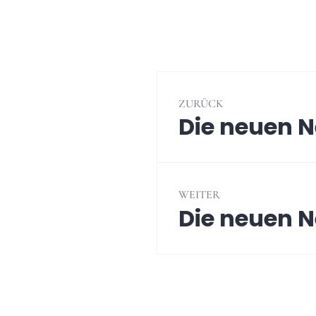
Beitragsnavig
ZURÜCK
Die neuen 
Vorheriger
Beitrag:
WEITER
Die neuen 
Nächster
Beitrag: