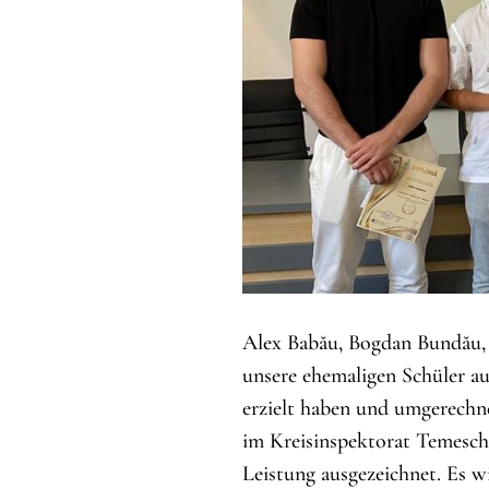
Alex Babău, Bogdan Bundău,
unsere ehemaligen Schüler au
erzielt haben und umgerechn
im Kreisinspektorat Temesch 
Leistung ausgezeichnet. Es w