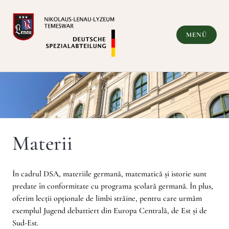
Zum
Inhalt
springen
MENÜ
Deutsche Spezialabteilung
Materii
În cadrul DSA, materiile germană, matematică și istorie sunt
predate în conformitate cu programa școlară germană. În plus,
oferim lecții opționale de limbi străine, pentru care urmăm
exemplul Jugend debattiert din Europa Centrală, de Est și de
Sud-Est.