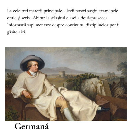
La cele trei materii principale, elevii noștri susțin examenele
orale și scrise Abitur la sfârșitul clasei a douăsprezecea.
Informații suplimentare despre conținutul disciplinelor pot fi
găsite aici.
Germană