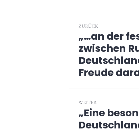
Beitragsnavig
ZURÜCK
„…an der fe
Vorheriger
Beitrag:
zwischen R
Deutschlan
Freude dar
WEITER
„Eine beson
Nächster
Beitrag:
Deutschland