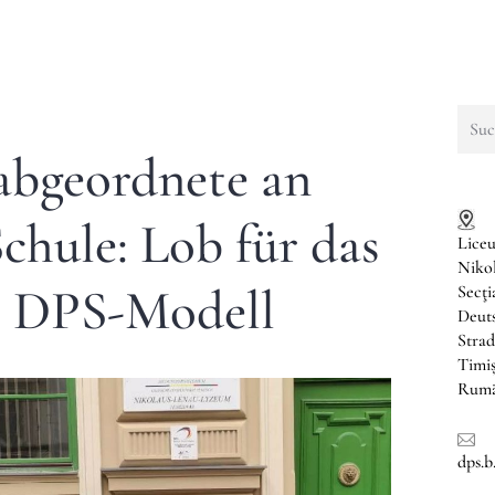
Such
nach:
abgeordnete an
chule: Lob für das
Liceu
Niko
he DPS-Modell
Secţ
Deuts
Strad
Timi
Rumä
dps.