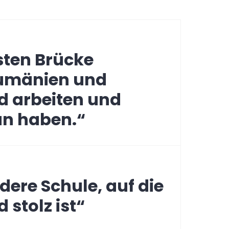
ation
sten Brücke
umänien und
d arbeiten und
an haben.“
dere Schule, auf die
 stolz ist“