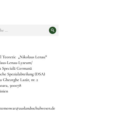
e
Suche
l Teoretic
„
Nikolaus Lenau
”
laus-Lenau-Lyzeum/
ia Specială Germană
che Spezialabteilung (DSA)
a Gheorghe Lazăr, nr. 2
șoara, 300078
nien
b.temeswar@auslandsschulwesen.de