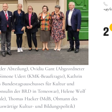
+49 (0
r der Abteilung), Ovidiu Gant (Abgeordneter
 Simone Udert (KMK-Beauftragte), Kathrin
 Bundestagsauschusses für Kultur und
onsulin der BRD in Temeswar), Helene Wolf
chule), Thomas Hacker (MdB, Obmann des
uswärtige Kultur- und Bildungspolitik)