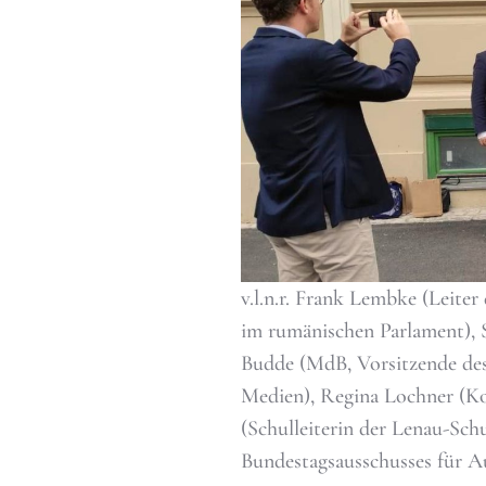
v.l.n.r. Frank Lembke (Leite
im rumänischen Parlament),
Budde (MdB, Vorsitzende des
Medien), Regina Lochner (K
(Schulleiterin der Lenau-S
Bundestagsausschusses für A