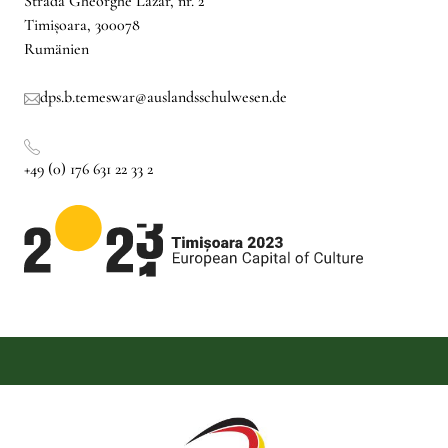
Strada Gheorghe Lazăr, nr. 2
Timișoara, 300078
Rumänien
dps.b.temeswar@auslandsschulwesen.de
+49 (0) 176 631 22 33 2