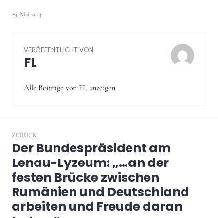
29. Mai 2023
VERÖFFENTLICHT VON
FL
Alle Beiträge von FL anzeigen
Beitragsnavigation
ZURÜCK
Der Bundespräsident am
Vorheriger
Beitrag:
Lenau-Lyzeum: „…an der
festen Brücke zwischen
Rumänien und Deutschland
arbeiten und Freude daran