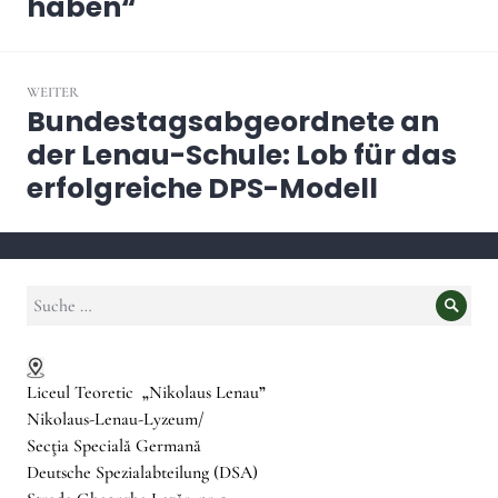
haben“
WEITER
Bundestagsabgeordnete an
Nächster
Beitrag:
der Lenau-Schule: Lob für das
erfolgreiche DPS-Modell
Suche
Suche
nach:
Liceul Teoretic
„
Nikolaus Lenau
”
Nikolaus-Lenau-Lyzeum/
Secţia Specială Germană
Deutsche Spezialabteilung (DSA)