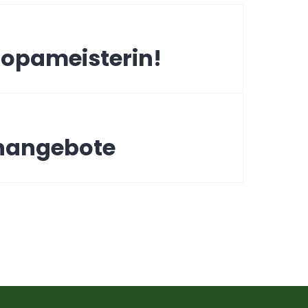
ation
ropameisterin!
enangebote