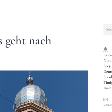
Such
nach:
s geht nach
Liceu
Niko
Secţ
Deuts
Strad
Timi
Rumä
dps.