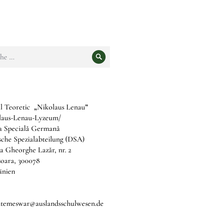
e
Suche
l Teoretic
„
Nikolaus Lenau
”
laus-Lenau-Lyzeum/
ia Specială Germană
che Spezialabteilung (DSA)
a Gheorghe Lazăr, nr. 2
șoara, 300078
nien
b.temeswar@auslandsschulwesen.de