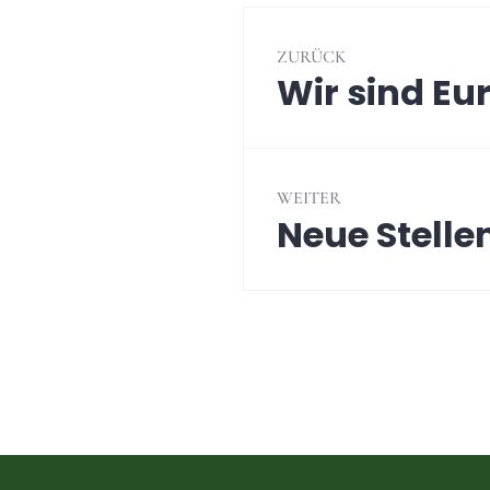
Beitragsnavig
ZURÜCK
Wir sind Eu
Vorheriger
Beitrag:
WEITER
Neue Stell
Nächster
Beitrag: