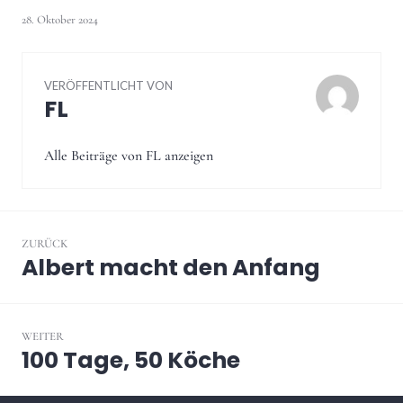
28. Oktober 2024
VERÖFFENTLICHT VON
FL
Alle Beiträge von FL anzeigen
Beitragsnavigation
ZURÜCK
Albert macht den Anfang
Vorheriger
Beitrag:
WEITER
100 Tage, 50 Köche
Nächster
Beitrag: