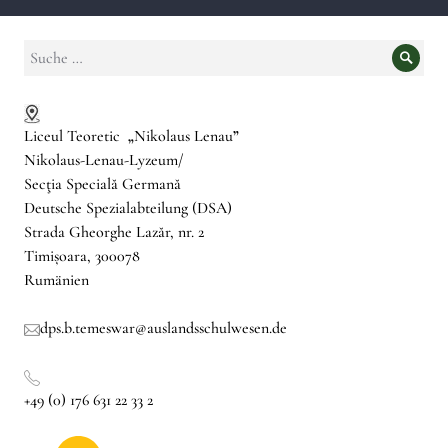
Suche
Suche
nach:
Liceul Teoretic
„
Nikolaus Lenau
”
Nikolaus-Lenau-Lyzeum/
Secţia Specială Germană
Deutsche Spezialabteilung (DSA)
Strada Gheorghe Lazăr, nr. 2
Timișoara, 300078
Rumänien
dps.b.temeswar@auslandsschulwesen.de
+49 (0) 176 631 22 33 2