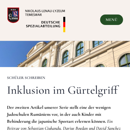
Zum
Inhalt
springen
MENÜ
Deutsche Spezialabteilung
SCHÜLER SCHREIBEN
Inklusion im Gürtelgriff
Der zweiten Artikel unserer Serie stellt eine der wenigen
Judoschulen Rumäniens vor, in der auch Kinder mit
Behinderung die japanische Sportart erlernen können.
Ein
Beitrag von Sebastian Ciuhandu, Darius Bogdan und David Sanchez