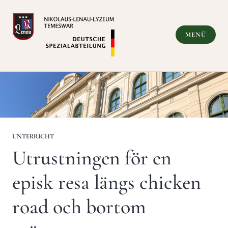
Zum
Inhalt
springen
MENÜ
Deutsche Spezialabteilung
UNTERRICHT
Utrustningen för en
episk resa längs chicken
road och bortom