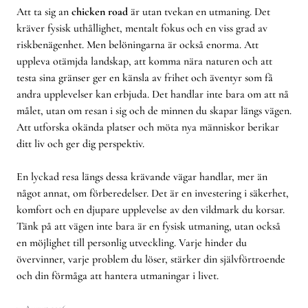
Att ta sig an
chicken road
är utan tvekan en utmaning. Det
kräver fysisk uthållighet, mentalt fokus och en viss grad av
riskbenägenhet. Men belöningarna är också enorma. Att
uppleva otämjda landskap, att komma nära naturen och att
testa sina gränser ger en känsla av frihet och äventyr som få
andra upplevelser kan erbjuda. Det handlar inte bara om att nå
målet, utan om resan i sig och de minnen du skapar längs vägen.
Att utforska okända platser och möta nya människor berikar
ditt liv och ger dig perspektiv.
En lyckad resa längs dessa krävande vägar handlar, mer än
något annat, om förberedelser. Det är en investering i säkerhet,
komfort och en djupare upplevelse av den vildmark du korsar.
Tänk på att vägen inte bara är en fysisk utmaning, utan också
en möjlighet till personlig utveckling. Varje hinder du
övervinner, varje problem du löser, stärker din självförtroende
och din förmåga att hantera utmaningar i livet.