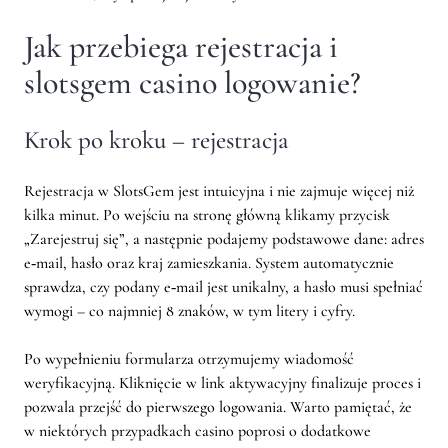
Jak przebiega rejestracja i
slotsgem casino logowanie?
Krok po kroku – rejestracja
Rejestracja w SlotsGem jest intuicyjna i nie zajmuje więcej niż
kilka minut. Po wejściu na stronę główną klikamy przycisk
„Zarejestruj się”, a następnie podajemy podstawowe dane: adres
e‑mail, hasło oraz kraj zamieszkania. System automatycznie
sprawdza, czy podany e‑mail jest unikalny, a hasło musi spełniać
wymogi – co najmniej 8 znaków, w tym litery i cyfry.
Po wypełnieniu formularza otrzymujemy wiadomość
weryfikacyjną. Kliknięcie w link aktywacyjny finalizuje proces i
pozwala przejść do pierwszego logowania. Warto pamiętać, że
w niektórych przypadkach casino poprosi o dodatkowe