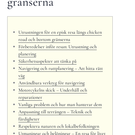
gränserna
Utrustningen för en episk resa längs chicken
road och bortom gränserna
Förberedelser inför resan: Utrustning och
planering
Säkerhetsaspekter att tänka på
Navigering och ruttplanering – Att hitta rätt
väg
Användbara verktyg för navigering
Motorcykelns skick – Underhåll och
reparationer
Vanliga problem och hur man hanterar dem
Anpassning till terrängen – Teknik och
färdigheter
Respektera naturen och lokalbefolkningen
Utmaningar och belöningar – En resa för livet