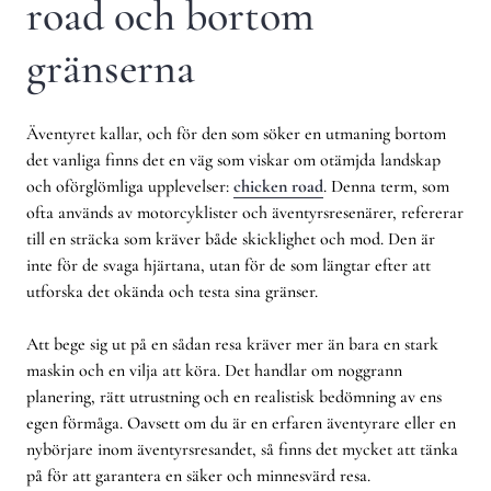
road och bortom
gränserna
Äventyret kallar, och för den som söker en utmaning bortom
det vanliga finns det en väg som viskar om otämjda landskap
och oförglömliga upplevelser:
chicken road
. Denna term, som
ofta används av motorcyklister och äventyrsresenärer, refererar
till en sträcka som kräver både skicklighet och mod. Den är
inte för de svaga hjärtana, utan för de som längtar efter att
utforska det okända och testa sina gränser.
Att bege sig ut på en sådan resa kräver mer än bara en stark
maskin och en vilja att köra. Det handlar om noggrann
planering, rätt utrustning och en realistisk bedömning av ens
egen förmåga. Oavsett om du är en erfaren äventyrare eller en
nybörjare inom äventyrsresandet, så finns det mycket att tänka
på för att garantera en säker och minnesvärd resa.