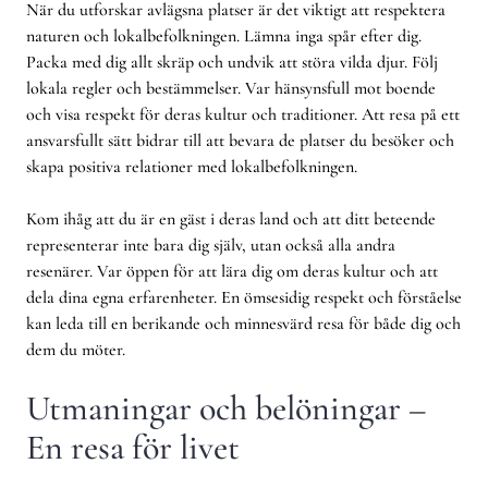
När du utforskar avlägsna platser är det viktigt att respektera
naturen och lokalbefolkningen. Lämna inga spår efter dig.
Packa med dig allt skräp och undvik att störa vilda djur. Följ
lokala regler och bestämmelser. Var hänsynsfull mot boende
och visa respekt för deras kultur och traditioner. Att resa på ett
ansvarsfullt sätt bidrar till att bevara de platser du besöker och
skapa positiva relationer med lokalbefolkningen.
Kom ihåg att du är en gäst i deras land och att ditt beteende
representerar inte bara dig själv, utan också alla andra
resenärer. Var öppen för att lära dig om deras kultur och att
dela dina egna erfarenheter. En ömsesidig respekt och förståelse
kan leda till en berikande och minnesvärd resa för både dig och
dem du möter.
Utmaningar och belöningar –
En resa för livet