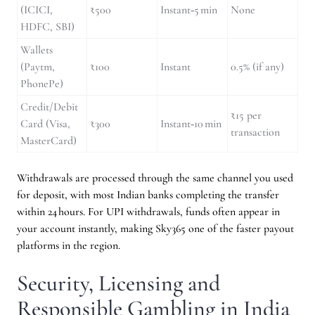
(ICICI,
₹500
Instant‑5 min
None
HDFC, SBI)
Wallets
(Paytm,
₹100
Instant
0.5% (if any)
PhonePe)
Credit/Debit
₹15 per
Card (Visa,
₹300
Instant‑10 min
transaction
MasterCard)
Withdrawals are processed through the same channel you used
for deposit, with most Indian banks completing the transfer
within 24 hours. For UPI withdrawals, funds often appear in
your account instantly, making Sky365 one of the faster payout
platforms in the region.
Security, Licensing and
Responsible Gambling in India