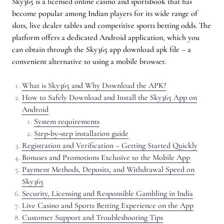
Sky365 is a licensed online casino and sportsbook that has
become popular among Indian players for its wide range of
slots, live dealer tables and competitive sports betting odds. The
platform offers a dedicated Android application, which you
can obtain through the Sky365 app download apk file – a
convenient alternative to using a mobile browser.
What is Sky365 and Why Download the APK?
How to Safely Download and Install the Sky365 App on
Android
System requirements
Step‑by‑step installation guide
Registration and Verification – Getting Started Quickly
Bonuses and Promotions Exclusive to the Mobile App
Payment Methods, Deposits, and Withdrawal Speed on
Sky365
Security, Licensing and Responsible Gambling in India
Live Casino and Sports Betting Experience on the App
Customer Support and Troubleshooting Tips