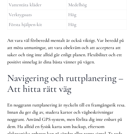
Vattentäta kläder
Medelhög
Verktygssats
Hög
Första hjälpen-kit
Hög
Att vara väl förberedd mentalt är också viktigt. Var beredd på
att möta utmaningar, att vara obekväm och att acceptera att
saker och ting inte alltid går enligt planen. Flexibilitet och ett
positivt sinnelag är dina bästa vänner på vägen.
Navigering och ruttplanering –
Att hitta rätt väg
En noggrann ruttplanering är nyckeln till en framgångsrik resa.
Innan du ger dig av, studera kartor och vägbeskrivningar
noggrant. Använd GPS-system, men förlita dig inte enbart på
dem. Ha alltid en fysisk karta som backup, eftersom
elektroniska enheter kan gå sönder eller tappa signal. Ta reda