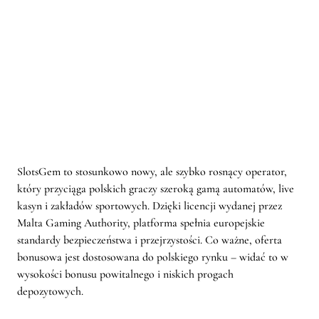
SlotsGem to stosunkowo nowy, ale szybko rosnący operator,
który przyciąga polskich graczy szeroką gamą automatów, live
kasyn i zakładów sportowych. Dzięki licencji wydanej przez
Malta Gaming Authority, platforma spełnia europejskie
standardy bezpieczeństwa i przejrzystości. Co ważne, oferta
bonusowa jest dostosowana do polskiego rynku – widać to w
wysokości bonusu powitalnego i niskich progach
depozytowych.