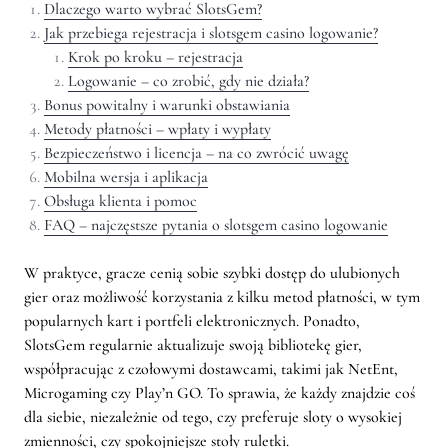
Dlaczego warto wybrać SlotsGem?
Jak przebiega rejestracja i slotsgem casino logowanie?
Krok po kroku – rejestracja
Logowanie – co zrobić, gdy nie działa?
Bonus powitalny i warunki obstawiania
Metody płatności – wpłaty i wypłaty
Bezpieczeństwo i licencja – na co zwrócić uwagę
Mobilna wersja i aplikacja
Obsługa klienta i pomoc
FAQ – najczęstsze pytania o slotsgem casino logowanie
W praktyce, gracze cenią sobie szybki dostęp do ulubionych
gier oraz możliwość korzystania z kilku metod płatności, w tym
popularnych kart i portfeli elektronicznych. Ponadto,
SlotsGem regularnie aktualizuje swoją bibliotekę gier,
współpracując z czołowymi dostawcami, takimi jak NetEnt,
Microgaming czy Play’n GO. To sprawia, że każdy znajdzie coś
dla siebie, niezależnie od tego, czy preferuje sloty o wysokiej
zmienności, czy spokojniejsze stoły ruletki.