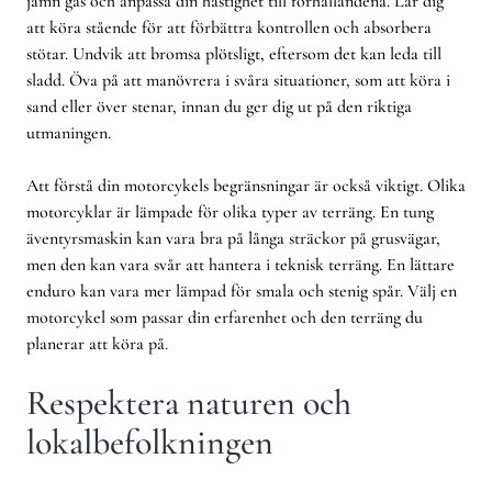
jämn gas och anpassa din hastighet till förhållandena. Lär dig
att köra stående för att förbättra kontrollen och absorbera
stötar. Undvik att bromsa plötsligt, eftersom det kan leda till
sladd. Öva på att manövrera i svåra situationer, som att köra i
sand eller över stenar, innan du ger dig ut på den riktiga
utmaningen.
Att förstå din motorcykels begränsningar är också viktigt. Olika
motorcyklar är lämpade för olika typer av terräng. En tung
äventyrsmaskin kan vara bra på långa sträckor på grusvägar,
men den kan vara svår att hantera i teknisk terräng. En lättare
enduro kan vara mer lämpad för smala och stenig spår. Välj en
motorcykel som passar din erfarenhet och den terräng du
planerar att köra på.
Respektera naturen och
lokalbefolkningen