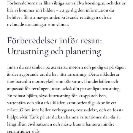
Förberedelserna är lika viktiga som själva körningen, och det är
här vi kommer in i bilden – att ge dig den information du
behöver för att navigera den krävande terrängen och de
oväntade utmaningar som väntar.
Förberedelser inför resan:
Utrustning och planering
Innan du ens tänker på att starta motorn och ge dig ut på vägen
är det avgörande att du har rätt utrustning. Detta inkluderar
inte bara din motorcykel, som bör vara väl underhållen och
anpassad för terrängen, utan också din personliga utrustning.
En robust hjälm, skyddsutrustning för kropp och ben,
vattentäta och slitstarka kläder, samt ordentliga skor är ett
måste. Glöm inte heller verktygssats, reservdelar, och en första
hjälpen-kit. Tänk på att du kan hamna i situationer där du är
långt ifrån civilisationen och måste kunna hantera mindre
reparationer själv.