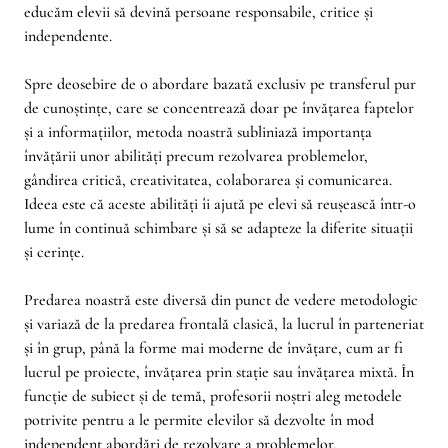
educăm elevii să devină persoane responsabile, critice și
independente.
Spre deosebire de o abordare bazată exclusiv pe transferul pur
de cunoștințe, care se concentrează doar pe învățarea faptelor
și a informațiilor, metoda noastră subliniază importanța
învățării unor abilități precum rezolvarea problemelor,
gândirea critică, creativitatea, colaborarea și comunicarea.
Ideea este că aceste abilități îi ajută pe elevi să reușească într-o
lume în continuă schimbare și să se adapteze la diferite situații
și cerințe.
Predarea noastră este diversă din punct de vedere metodologic
și variază de la predarea frontală clasică, la lucrul în parteneriat
și în grup, până la forme mai moderne de învățare, cum ar fi
lucrul pe proiecte, învățarea prin stație sau învățarea mixtă. În
funcție de subiect și de temă, profesorii noștri aleg metodele
potrivite pentru a le permite elevilor să dezvolte în mod
independent abordări de rezolvare a problemelor.