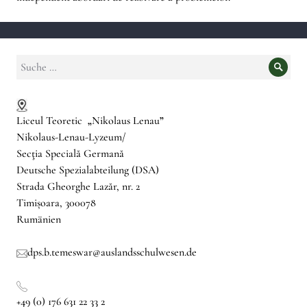
Suche
Suche
nach:
Liceul Teoretic
„
Nikolaus Lenau
”
Nikolaus-Lenau-Lyzeum/
Secţia Specială Germană
Deutsche Spezialabteilung (DSA)
Strada Gheorghe Lazăr, nr. 2
Timișoara, 300078
Rumänien
dps.b.temeswar@auslandsschulwesen.de
+49 (0) 176 631 22 33 2