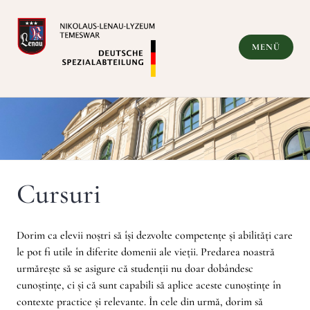
Zum
Inhalt
springen
MENÜ
Deutsche Spezialabteilung
Cursuri
Dorim ca elevii noștri să își dezvolte competențe și abilități care
le pot fi utile în diferite domenii ale vieții. Predarea noastră
urmărește să se asigure că studenții nu doar dobândesc
cunoștințe, ci și că sunt capabili să aplice aceste cunoștințe în
contexte practice și relevante. În cele din urmă, dorim să