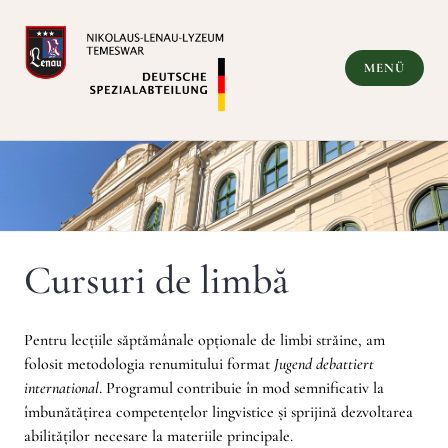
Zum
Inhalt
springen
MENÜ
Deutsche Spezialabteilung
Cursuri de limbă
Pentru lecțiile săptămânale opționale de limbi străine, am
folosit metodologia renumitului format
Jugend debattiert
international
. Programul contribuie în mod semnificativ la
îmbunătățirea competențelor lingvistice și sprijină dezvoltarea
abilităților necesare la materiile principale.