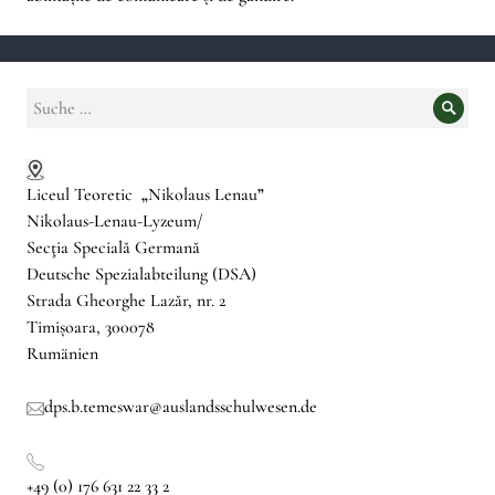
Suche
Suche
nach:
Liceul Teoretic
„
Nikolaus Lenau
”
Nikolaus-Lenau-Lyzeum/
Secţia Specială Germană
Deutsche Spezialabteilung (DSA)
Strada Gheorghe Lazăr, nr. 2
Timișoara, 300078
Rumänien
dps.b.temeswar@auslandsschulwesen.de
+49 (0) 176 631 22 33 2