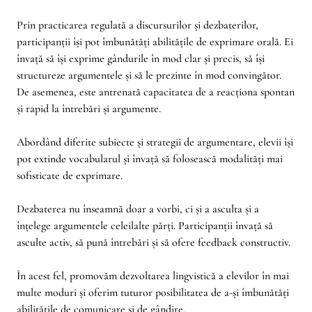
Prin practicarea regulată a discursurilor și dezbaterilor,
participanții își pot îmbunătăți abilitățile de exprimare orală. Ei
învață să își exprime gândurile în mod clar și precis, să își
structureze argumentele și să le prezinte în mod convingător.
De asemenea, este antrenată capacitatea de a reacționa spontan
și rapid la întrebări și argumente.
Abordând diferite subiecte și strategii de argumentare, elevii își
pot extinde vocabularul și învață să folosească modalități mai
sofisticate de exprimare.
Dezbaterea nu înseamnă doar a vorbi, ci și a asculta și a
înțelege argumentele celeilalte părți. Participanții învață să
asculte activ, să pună întrebări și să ofere feedback constructiv.
În acest fel, promovăm dezvoltarea lingvistică a elevilor în mai
multe moduri și oferim tuturor posibilitatea de a-și îmbunătăți
abilitățile de comunicare și de gândire.