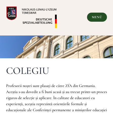
Zum
Inhalt
springen
MENÜ
Deutsche Spezialabteilung
COLEGIU
Profesorii noștri sunt plasați de către ZfA din Germania.
Aceștia s-au dovedit a fi buni acasă și au trecut printr-un proces
riguros de selecție și aplicare. În calitate de educatori cu
experiență, aceștia reprezintă orientările formale și
educaționale ale Conferinței permanente a miniștrilor educației