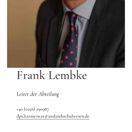
Frank Lembke
Leiter der Abteilung
+40 (0256) 290987
dps.b.temeswar@auslandsschulwesen.de