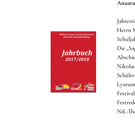
Anuarul
Jahresr
Herrn M
Schulja
Die „Sa
Abschie
Nikolau
Schüler
Lyzeum,
Festiva
Festred
NiL-The