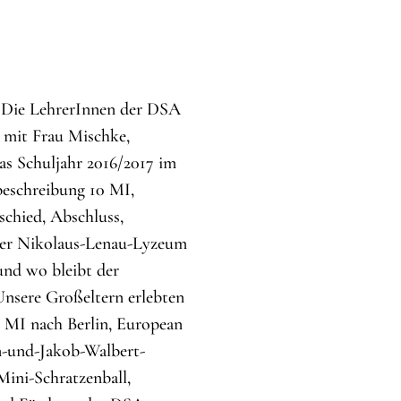
, Die LehrerInnen der DSA
w mit Frau Mischke,
as Schuljahr 2016/2017 im
nbeschreibung 10 MI,
schied, Abschluss,
eier Nikolaus-Lenau-Lyzeum
nd wo bleibt der
Unsere Großeltern erlebten
1 MI nach Berlin, European
n-und-Jakob-Walbert-
Mini-Schratzenball,