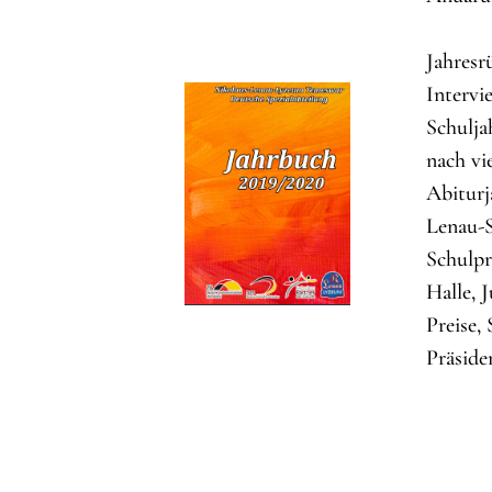
Jahresr
Intervi
Schulja
nach vi
Abiturj
Lenau-S
Schulpr
Halle, 
Preise,
Präside