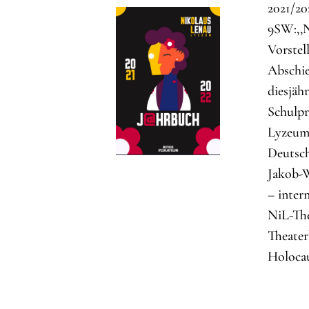
2021/20
9SW:,,N
Vorstel
Abschie
diesjäh
Schulpr
Lyzeums
Deutsch
Jakob-W
– inter
NiL-The
Theater
Holocau