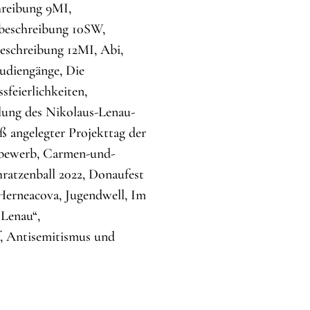
chreibung 9MI,
nbeschreibung 10SW,
beschreibung 12MI, Abi,
tudiengänge, Die
feierlichkeiten,
ilung des Nikolaus-Lenau-
 angelegter Projekttag der
ttbewerb, Carmen-und-
ratzenball 2022, Donaufest
Herneacova, Jugendwell, Im
 Lenau“,
f, Antisemitismus und