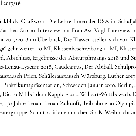
 2017/18
ückblick, Grußwort, Die LehrerInnen der DSA im Schuljah
atthias Storm, Interview mit Frau Asa Vogl, Interview 
hr 2017/2018 im Überblick, Die Klassen stellen sich vor, K
ga“ geht weiter: 10 MI, Klassenbeschreibung 11 MI, Klasse
d, Abschluss, Ergebnisse des Abiturjahrgangs 2018 und St
s-Lenau-Lyzeum 2018, Gaudeamus, Der Abiball, Schulproj
austausch Prien, Schüleraustausch Würzburg, Luther 201
 Praktikumspräsentation, Schweden Januar 2018, Berlin, 
l, Die 10 MI bei dem Kappler- und Walbert-Wettbewerb, D
e, 150 Jahre Lenau, Lenau-Zukunft, Teilnahme an Olymp
atergruppe, Schultraditionen machen Spaß, Weihnachtsm