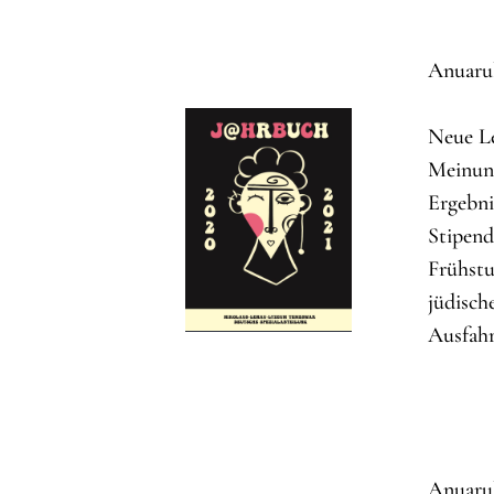
Anuarul
Neue Le
Meinung
Ergebni
Stipend
Frühstu
jüdisch
Ausfahr
Anuarul