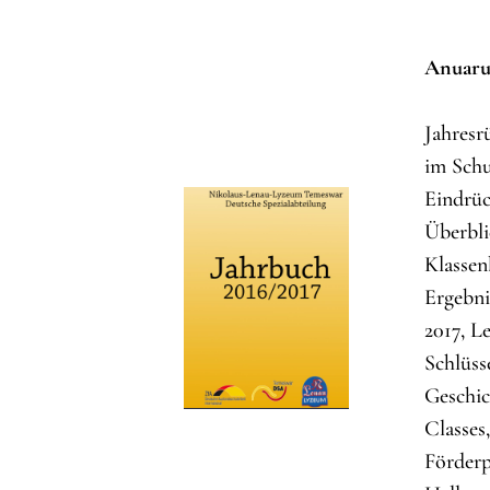
Anuarul
Jahresr
im Schu
Eindrüc
Überbli
Klassen
Ergebni
2017, L
Schlüss
Geschic
Classes
Förderp