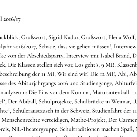
 2016/17
ückblick, Grußwort, Sigrid Kadur, Grußwort, Elena Wolf
ljahr 2016/2017, Schade, dass sie gehen müssen!, Intervie
ke von der Abschiedsparty, Interview mit Isabel Brand, D
ck, Die Klassen stellen sich vor, Los gehtʼs, 9 MI!, Klasse
beschreibung der 11 MI, Wir sind wir! Die 12 MI!, Abi, Ab
sse des Abiturjahrgangs 2016 und Studiengänge, Abiturf
enaulyzeum: Die Eins vor dem Komma, Maturantenball – u
el?, Der Abiball, Schulprojekte, Schulbrücke in Weimar, „
hte“, Schüleraustausch in der Schweiz, Studienfahrt der 1
, Menschenrechte verteidigen, Mathe-Projekt, Der Carme
reis, NiL-Theatergruppe, Schultraditionen machen Spaß, 