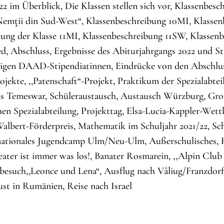
22 im Überblick, Die Klassen stellen sich vor, Klassenbes
emţii din Sud-West“, Klassenbeschreibung 10MI, Klasse
lung der Klasse 11MI, Klassenbeschreibung 11SW, Klassen
d, Abschluss, Ergebnisse des Abiturjahrgangs 2022 und S
rigen DAAD-Stipendiatinnen, Eindrücke von den Abschluss
ojekte, ,,Patenschaft“-Projekt, Praktikum der Spezialabte
 Temeswar, Schüleraustausch, Austausch Würzburg, Groß
en Spezialabteilung, Projekttag, Elsa-Lucia-Kappler-We
albert-Förderpreis, Mathematik im Schuljahr 2021/22, Sch
nationales Jugendcamp Ulm/Neu-Ulm, Außerschulisches, 
ater ist immer was los!, Banater Rosmarein, ,,Alpin Club
besuch,,Leonce und Lena“, Ausflug nach Vǎliug/Franzdor
st in Rumänien, Reise nach Israel