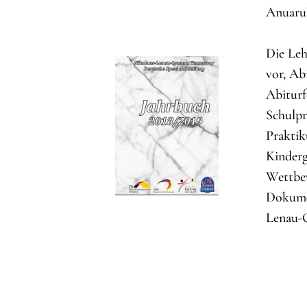
Anuarul
Die Leh
vor, Ab
Abiturf
Schulpr
Praktik
Kinderg
Wettbew
Dokumen
Lenau-