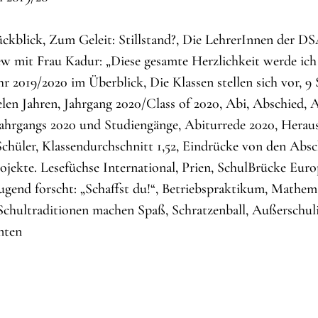
ückblick, Zum Geleit: Stillstand?, Die LehrerInnen der D
ew mit Frau Kadur: „Diese gesamte Herzlichkeit werde ich
hr 2019/2020 im Überblick, Die Klassen stellen sich vor, 
elen Jahren, Jahrgang 2020/Class of 2020, Abi, Abschied, 
ahrgangs 2020 und Studiengänge, Abiturrede 2020, Herau
chüler, Klassendurchschnitt 1,52, Eindrücke von den Absch
ojekte. Lesefüchse International, Prien, SchulBrücke Eu
Jugend forscht: „Schaffst du!“, Betriebspraktikum, Mathe
 Schultraditionen machen Spaß, Schratzenball, Außerschul
nten