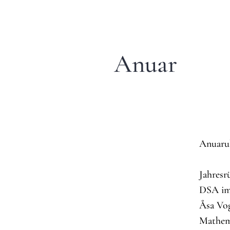
Anuar
Anuarul
Jahresr
DSA im 
Åsa Vog
Mathema