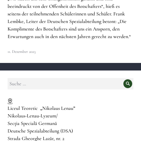
beeindruckt von der Offenheit des Botschafters“, hieß es
seitens der teilnehmenden Schülerinnen und Schüler. Frank
Lembke, Leiter der Deutschen Spezialabteilung betont: „Die
Komplimente des Botschafters sind uns ein Ansporn, den
Erwartungen auch in den nächsten Jahren gerecht zu werden.“
11. Dezember 2023
Suche
Suche
nach:
Liceul Teoretic
„
Nikolaus Lenau
”
Nikolaus-Lenau-Lyzeum/
Secţia Specială Germană
Deutsche Spezialabteilung (DSA)
Strada Gheorghe Lazăr, nr. 2