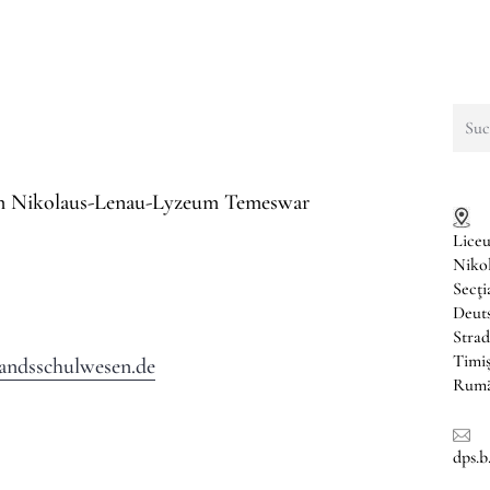
Such
nach:
am Nikolaus-Lenau-Lyzeum Temeswar
Liceu
Niko
Secţ
Deuts
Strad
Timi
andsschulwesen.de
Rumä
dps.