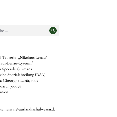
e
Suche
l Teoretic
„
Nikolaus Lenau
”
laus-Lenau-Lyzeum/
ia Specială Germană
che Spezialabteilung (DSA)
a Gheorghe Lazăr, nr. 2
șoara, 300078
nien
b.temeswar@auslandsschulwesen.de